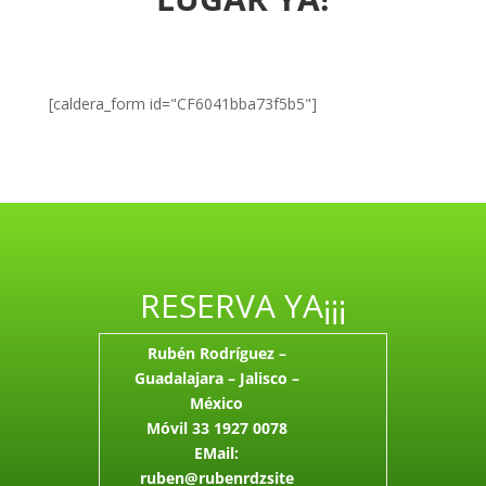
[caldera_form id="CF6041bba73f5b5"]
RESERVA YA¡¡¡
Rubén Rodríguez –
Guadalajara – Jalisco –
México
Móvil 33 1927 0078
EMail:
ruben@rubenrdzsite